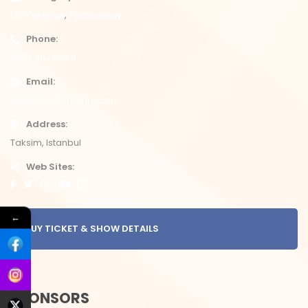
Conference
Technology
Phone
0674 987 665 9
Email
info@eventchamp.com
Address
Taksim, Istanbul
Web Sites
←
BUY TICKET & SHOW DETAILS
SPONSORS