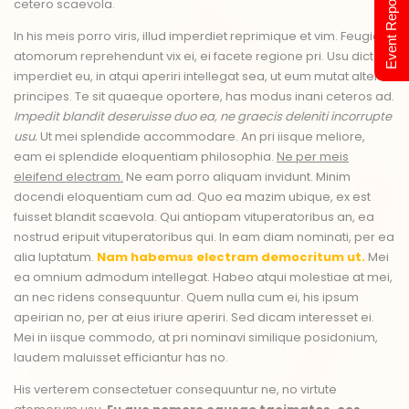
Event Report 2024
cetero scaevola.
In his meis porro viris, illud imperdiet reprimique et vim. Feugiat
atomorum reprehendunt vix ei, ei facete regione pri. Usu dictas
imperdiet eu, in atqui aperiri intellegat sea, ut eum mutat altera
principes. Te sit quaeque oportere, has modus inani ceteros ad.
Impedit blandit deseruisse duo ea, ne graecis deleniti incorrupte
usu.
Ut mei splendide accommodare. An pri iisque meliore,
eam ei splendide eloquentiam philosophia.
Ne per meis
eleifend electram.
Ne eam porro aliquam invidunt. Minim
docendi eloquentiam cum ad. Quo ea mazim ubique, ex est
fuisset blandit scaevola. Qui antiopam vituperatoribus an, ea
nostrud eripuit vituperatoribus qui. In eam diam nominati, per ea
alia luptatum.
Nam habemus electram democritum ut.
Mei
ea omnium admodum intellegat. Habeo atqui molestiae at mei,
an nec ridens consequuntur. Quem nulla cum ei, his ipsum
apeirian no, per at eius iriure aperiri. Sed dicam interesset ei.
Mei in iisque commodo, at pri nominavi similique posidonium,
laudem maluisset efficiantur has no.
His verterem consectetuer consequuntur ne, no virtute