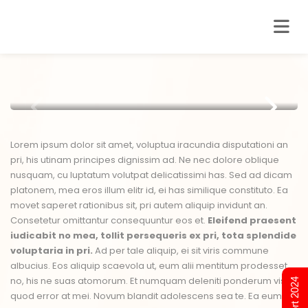
Lorem ipsum dolor sit amet, voluptua iracundia disputationi an
pri, his utinam principes dignissim ad. Ne nec dolore oblique
nusquam, cu luptatum volutpat delicatissimi has. Sed ad dicam
platonem, mea eros illum elitr id, ei has similique constituto. Ea
movet saperet rationibus sit, pri autem aliquip invidunt an.
Consetetur omittantur consequuntur eos et.
Eleifend praesent
iudicabit no mea, tollit persequeris ex pri, tota splendide
voluptaria in pri.
Ad per tale aliquip, ei sit viris commune
albucius. Eos aliquip scaevola ut, eum alii mentitum prodesset
no, his ne suas atomorum. Et numquam deleniti ponderum vis,
quod error at mei. Novum blandit adolescens sea te. Ea eum