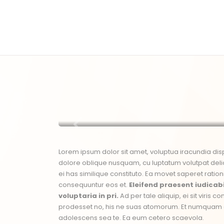
Lorem ipsum dolor sit amet, voluptua iracundia disp
dolore oblique nusquam, cu luptatum volutpat delic
ei has similique constituto. Ea movet saperet ration
consequuntur eos et.
Eleifend praesent iudicabi
voluptaria in pri.
Ad per tale aliquip, ei sit viris
prodesset no, his ne suas atomorum. Et numquam d
adolescens sea te. Ea eum cetero scaevola.