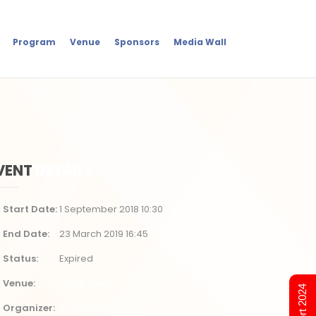
Program
Venue
Sponsors
Media Wall
VENT
DETAILS
Start Date
1 September 2018 10:30
End Date
23 March 2019 16:45
Status
Expired
Venue
Cape Town
Organizer
Gloria United