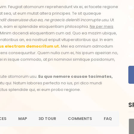
et vim. Feugiat atomorum reprehendunt vix ei, ei facete regione
egat sea, ut eum mutat altera principes. Te sit quaeque
dit deseruisse duo ea, ne graecis deleniti incorrupte usu.
Ut
e, eam ei splendide eloquentiam philosophia.
Ne per meis
. Minim docendi eloquentiam cum ad. Quo ea mazim ubique,
ratoribus an, ea nostrud eripuit vituperatoribus qui. In eam
s electram democritum ut.
Mei ea omnium admodum
idens consequuntur. Quem nulla cum ei, his ipsum apeirian no,
 Mei in iisque commodo, at pri nominavi similique posidonium,
rtute atomorum usu.
Eu quo nemore causae tacimates,
u qui. Natum labores perfecto no ius, pri dico mundi
doctus splendide qui, ei eum probo regione.
S
CES
MAP
3D TOUR
COMMENTS
FAQ