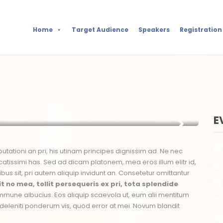
Home
Target Audience
Speakers
Registration
E
utationi an pri, his utinam principes dignissim ad. Ne nec
atissimi has. Sed ad dicam platonem, mea eros illum elitr id,
ibus sit, pri autem aliquip invidunt an. Consetetur omittantur
t no mea, tollit persequeris ex pri, tota splendide
 commune albucius. Eos aliquip scaevola ut, eum alii mentitum
eleniti ponderum vis, quod error at mei. Novum blandit