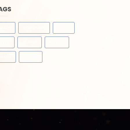
AGS
BEACH
CONFERENCE
EVENTS
HOTEL
JOURNEY
NATURAL
TRAVEL
VOYAGE