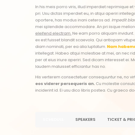
In his meis porro viris, illud imperdiet reprimique 
pri. Usu dictas imperdiet eu, in atqui aperiri intell
oportere, has modus inani ceteros ad.
Impedit blan
mei splendide accommodare. An pri iisque melior
eleifend electram.
Ne eam porro aliquam invidunt
ex est fuisset blandit scaevola. Qui antiopam vitupe
diam nominati, per ea alia luptatum.
Nam habemu
intellegat. Habeo atqui molestiae at mei, an nec r
per at eius iriure aperiri. Sed dicam interesset ei.
laudem maluisset efficiantur has no.
His verterem consectetuer consequuntur ne, no vi
eos viderer persequeris an.
Cu molestie consulat
inciderint id. Ei usu dico libris postea. Cu graeco 
SCHEDULE
SPEAKERS
TICKET & PRI