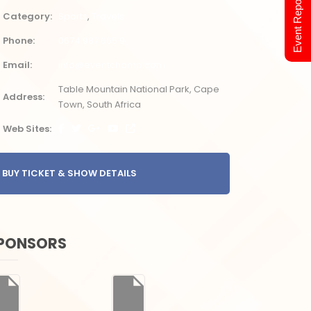
Event Report 2024
Category
Sports
Travels
Phone
0674 987 665 9
Email
info@eventchamp.com
Table Mountain National Park, Cape
Address
Town, South Africa
Web Sites
BUY TICKET & SHOW DETAILS
PONSORS