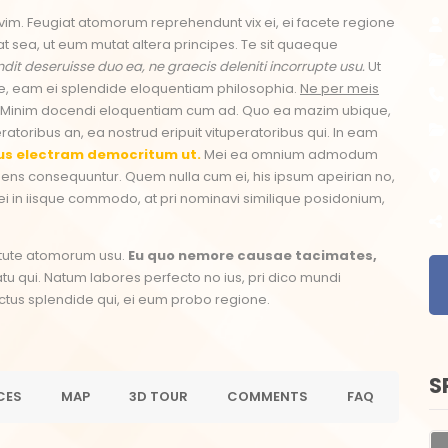
et vim. Feugiat atomorum reprehendunt vix ei, ei facete regione
egat sea, ut eum mutat altera principes. Te sit quaeque
dit deseruisse duo ea, ne graecis deleniti incorrupte usu.
Ut
e, eam ei splendide eloquentiam philosophia.
Ne per meis
. Minim docendi eloquentiam cum ad. Quo ea mazim ubique,
ratoribus an, ea nostrud eripuit vituperatoribus qui. In eam
s electram democritum ut.
Mei ea omnium admodum
idens consequuntur. Quem nulla cum ei, his ipsum apeirian no,
 Mei in iisque commodo, at pri nominavi similique posidonium,
rtute atomorum usu.
Eu quo nemore causae tacimates,
u qui. Natum labores perfecto no ius, pri dico mundi
doctus splendide qui, ei eum probo regione.
S
CES
MAP
3D TOUR
COMMENTS
FAQ