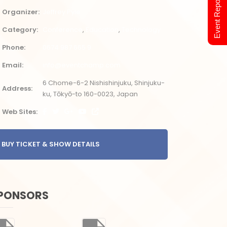
Event Report 2024
Organizer
Jeffrey Pyle
Category
Conference
Education
Technology
Phone
0674 987 665 9
Email
info@eventchamp.com
6 Chome-6-2 Nishishinjuku, Shinjuku-
Address
ku, Tōkyō-to 160-0023, Japan
Web Sites
BUY TICKET & SHOW DETAILS
PONSORS