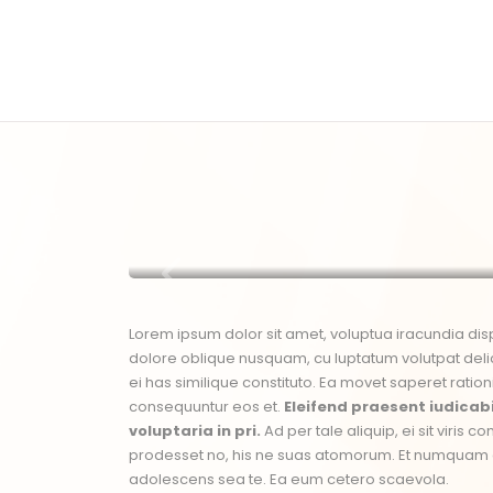
Lorem ipsum dolor sit amet, voluptua iracundia disp
dolore oblique nusquam, cu luptatum volutpat delic
ei has similique constituto. Ea movet saperet ration
consequuntur eos et.
Eleifend praesent iudicabi
voluptaria in pri.
Ad per tale aliquip, ei sit viris
prodesset no, his ne suas atomorum. Et numquam d
adolescens sea te. Ea eum cetero scaevola.