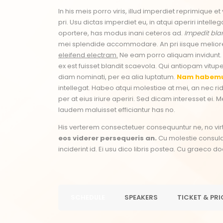
In his meis porro viris, illud imperdiet reprimique 
pri. Usu dictas imperdiet eu, in atqui aperiri intell
oportere, has modus inani ceteros ad.
Impedit blan
mei splendide accommodare. An pri iisque melior
eleifend electram.
Ne eam porro aliquam invidunt
ex est fuisset blandit scaevola. Qui antiopam vitupe
diam nominati, per ea alia luptatum.
Nam habemu
intellegat. Habeo atqui molestiae at mei, an nec r
per at eius iriure aperiri. Sed dicam interesset ei.
laudem maluisset efficiantur has no.
His verterem consectetuer consequuntur ne, no vi
eos viderer persequeris an.
Cu molestie consulat
inciderint id. Ei usu dico libris postea. Cu graeco 
SCHEDULE
SPEAKERS
TICKET & PRI