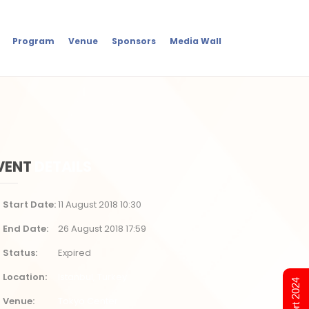
Program
Venue
Sponsors
Media Wall
VENT
DETAILS
Start Date
11 August 2018 10:30
End Date
26 August 2018 17:59
Status
Expired
Location
Istanbul, Turkey
Venue
Tokyo Center