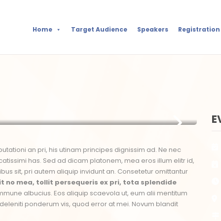
Home
Target Audience
Speakers
Registration
E
utationi an pri, his utinam principes dignissim ad. Ne nec
atissimi has. Sed ad dicam platonem, mea eros illum elitr id,
ibus sit, pri autem aliquip invidunt an. Consetetur omittantur
t no mea, tollit persequeris ex pri, tota splendide
 commune albucius. Eos aliquip scaevola ut, eum alii mentitum
eleniti ponderum vis, quod error at mei. Novum blandit