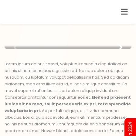
Lorem ipsum dolor sit amet, voluptua iracundia disputationi an
pri, his utinam principes dignissim ad. Ne nec dolore oblique
nusquam, cu luptatum volutpat delicatissimi has. Sed ad dicam
platonem, mea eros illum elitr id, ei has similique constituto. Ea
movet saperet rationibus sit, pri autem aliquip invidunt an.
Consetetur omittantur consequuntur eos et.
Eleifend praesent
iudicabit no mea, tollit persequeris ex pri, tota splendide
voluptaria in pri.
Ad per tale aliquip, ei sit viris commune
albucius. Eos aliquip scaevola ut, eum alii mentitum prodesset
no, his ne suas atomorum. Et numquam deleniti ponderum vis,
quod error at mei. Novum blandit adolescens sea te. Ea eum