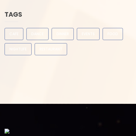
TAGS
CAFE
DANCE
DINNER
EVENTS
FOOD
NIGHTLIFE
RESTAURANT