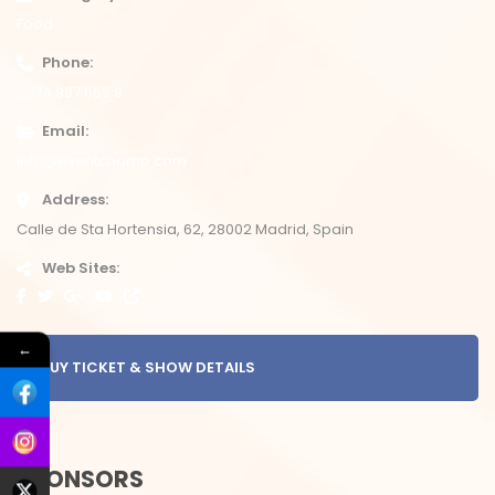
Food
Phone
0674 987 665 9
Email
info@eventchamp.com
Address
Calle de Sta Hortensia, 62, 28002 Madrid, Spain
Web Sites
←
BUY TICKET & SHOW DETAILS
SPONSORS